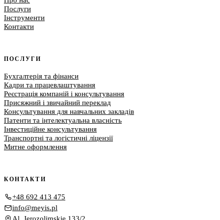
Послуги
Інструменти
Контакти
ПОСЛУГИ
Бухгалтерія та фінанси
Кадри та працевлаштування
Реєстрація компаній і консультування
Присяжний і звичайний переклад
Консультування для навчальних закладів
Патенти та інтелектуальна власність
Інвестиційне консультування
Транспортні та логістичні ліцензії
Митне оформлення
КОНТАКТИ
+48 692 413 475
info@meyis.pl
Al. Jerozolimskie 133/2