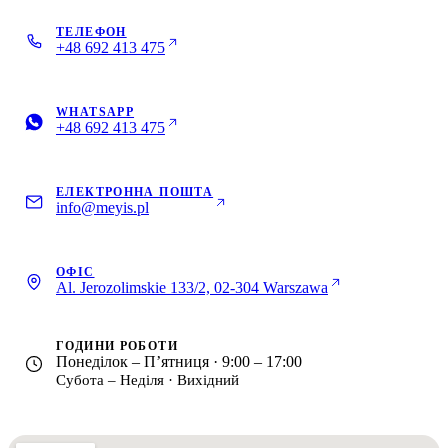
Блог
ТЕЛЕФОН
05
+48 692 413 475
Saldeo
06
WHATSAPP
+48 692 413 475
Контакти
07
ЕЛЕКТРОННА ПОШТА
info@meyis.pl
ОФІС
Al. Jerozolimskie 133/2, 02-304 Warszawa
ГОДИНИ РОБОТИ
Понеділок – П’ятниця · 9:00 – 17:00
Субота – Неділя · Вихідний