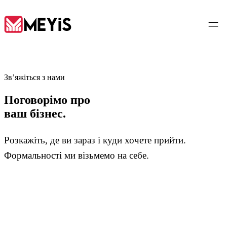
UK
Зв’яжіться з нами
Поговорімо про
Головна
ваш бізнес.
01
Про нас
Розкажіть, де ви зараз і куди хочете прийти.
02
Формальності ми візьмемо на себе.
Послуги
03
Інструменти
04