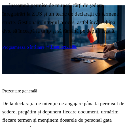
Blog
— înseamnă permise de muncă, cărți de ședere,
05
înregistrări la ZUS și un teanc de declarații cu termene
stricte. Gestionăm întregul proces, astfel încât echipa
Saldeo
06
dvs. să înceapă la timp și să rămână pe deplin legală.
Contact
07
Toate serviciile
Programează o întâlnire
Prezentare generală
De la declarația de intenție de angajare până la permisul de
ședere, pregătim și depunem fiecare document, urmărim
fiecare termen și menținem dosarele de personal gata