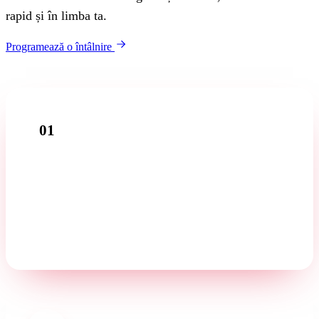
rapid și în limba ta.
Programează o întâlnire
01
Apel introductiv
Povestiți-ne despre afacerea dumneavoastră într-o primă
convorbire gratuită — în limba dumneavoastră.