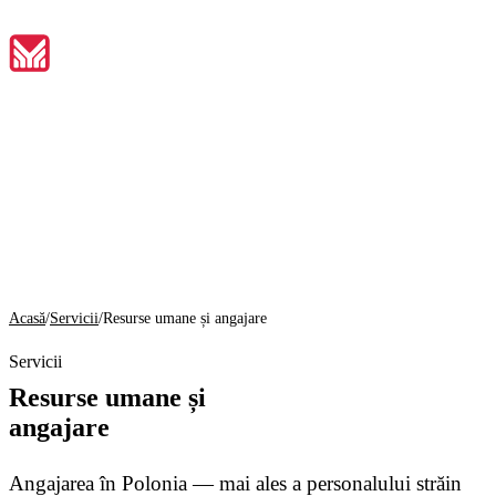
RO
Acasă
01
Despre noi
Acasă
/
Servicii
/
Resurse umane și angajare
02
Servicii
Servicii
Resurse umane și
03
angajare
Instrumente
04
Angajarea în Polonia — mai ales a personalului străin