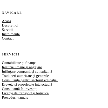
NAVIGARE
Acasă
Despre noi
Servicii
Instrumente
Contact
SERVICII
Contabilitate și finanțe
Resurse umane și angajare
Înființare companii și consultanță
Traduceri autorizate și generale
Consultanță pentru sectorul educației
Brevete și proprietate intelectuală
Consultanță în investiții
Licențe de transport și logistică
Proceduri vamale