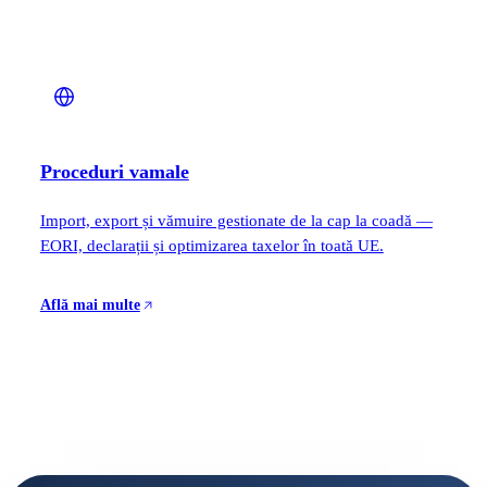
Proceduri vamale
Import, export și vămuire gestionate de la cap la coadă —
EORI, declarații și optimizarea taxelor în toată UE.
Află mai multe