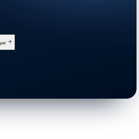
apel
e