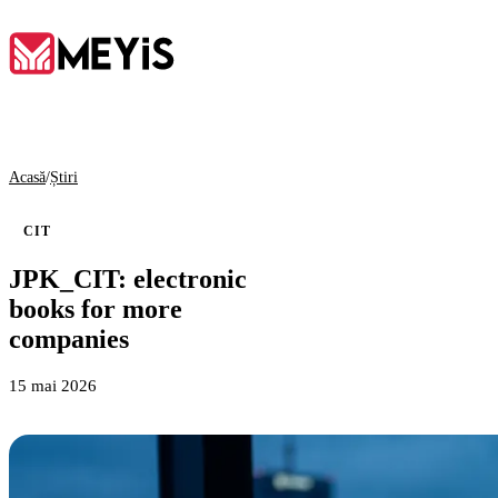
RO
Acasă
/
Știri
Acasă
CIT
01
JPK_CIT: electronic
books for more
Despre noi
companies
02
15 mai 2026
Servicii
03
Instrumente