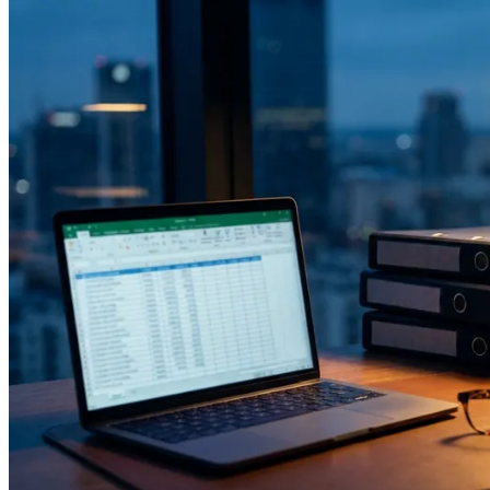
04
Blog
05
Saldeo
06
Contact
07