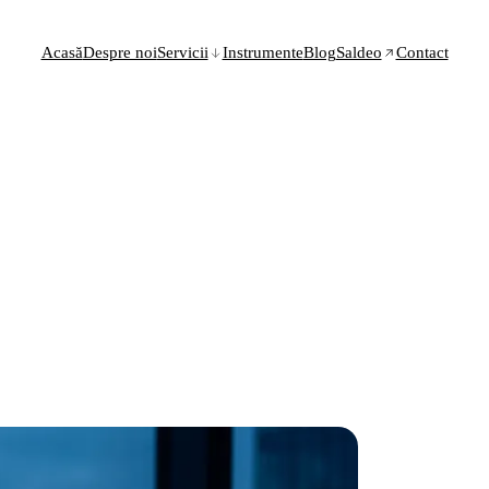
Acasă
Despre noi
Servicii
Instrumente
Blog
Saldeo
Contact