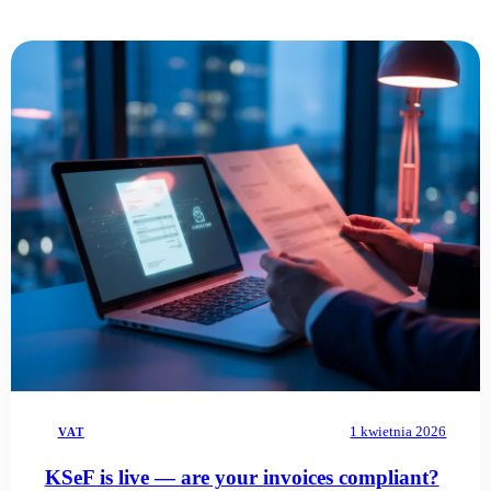
1 kwietnia 2026
VAT
KSeF is live — are your invoices compliant?