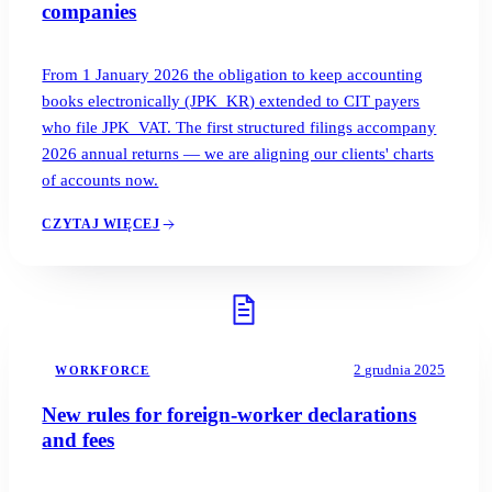
companies
From 1 January 2026 the obligation to keep accounting
books electronically (JPK_KR) extended to CIT payers
who file JPK_VAT. The first structured filings accompany
2026 annual returns — we are aligning our clients' charts
of accounts now.
CZYTAJ WIĘCEJ
2 grudnia 2025
WORKFORCE
New rules for foreign-worker declarations
and fees