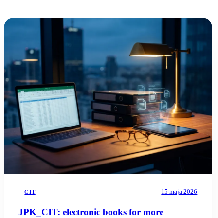
04
Blog
05
Saldeo
06
Kontakt
07
15 maja 2026
CIT
JPK_CIT: electronic books for more