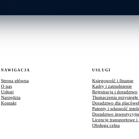
NAWIGACJA
USŁUGI
Strona główna
Księgowość i finanse
O nas
Kadry i zatrudnienie
Usługi
Rejestracja i doradztwo
Narzędzia
Tłumaczenia przysięgłe
Kontakt
Doradztwo dla placówe
Patenty i własność intel
Doradztwo inwestycyjn
Licencje transportowe i
Obsługa celna