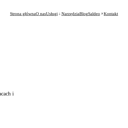
Strona główna
O nas
Usługi
Narzędzia
Blog
Saldeo
Kontakt
acach i