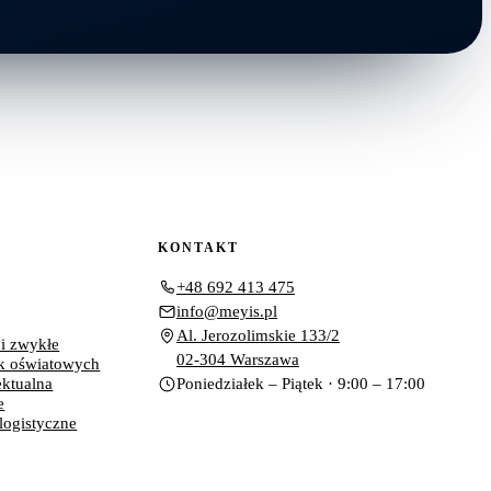
KONTAKT
+48 692 413 475
info@meyis.pl
Al. Jerozolimskie 133/2
 i zwykłe
02-304 Warszawa
k oświatowych
ektualna
Poniedziałek – Piątek · 9:00 – 17:00
e
 logistyczne