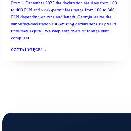
From 1 December 2025 the declaration fee rises from 100
to 400 PLN and work-permit fees range from 100 to 800
PLN depending on type and length. Georgia leaves the
simplified-declaration list (existing declarations stay valid
until they expire). We keep employers of foreign staff
compliant.
CZYTAJ WIĘCEJ