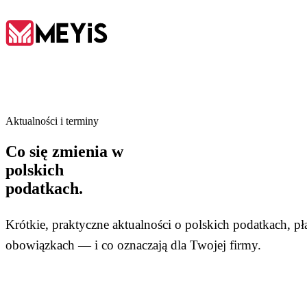
PL
Aktualności i terminy
Strona główna
Co się zmienia w
01
polskich
podatkach.
O nas
02
Krótkie, praktyczne aktualności o polskich podatkach, pł
Usługi
obowiązkach — i co oznaczają dla Twojej firmy.
03
Narzędzia