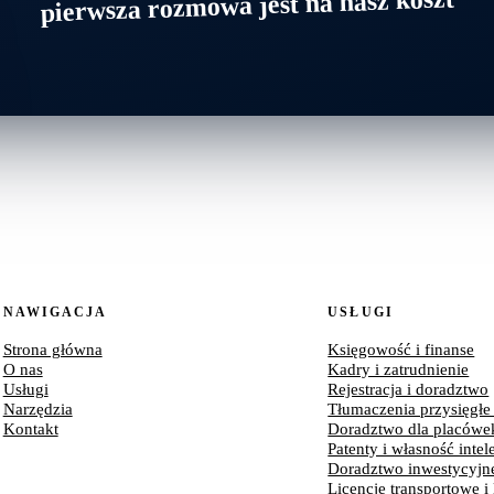
pierwsza rozmowa jest na nasz koszt
NAWIGACJA
USŁUGI
Strona główna
Księgowość i finanse
O nas
Kadry i zatrudnienie
Usługi
Rejestracja i doradztwo
Narzędzia
Tłumaczenia przysięgłe
Kontakt
Doradztwo dla placówe
Patenty i własność intel
Doradztwo inwestycyjn
Licencje transportowe i