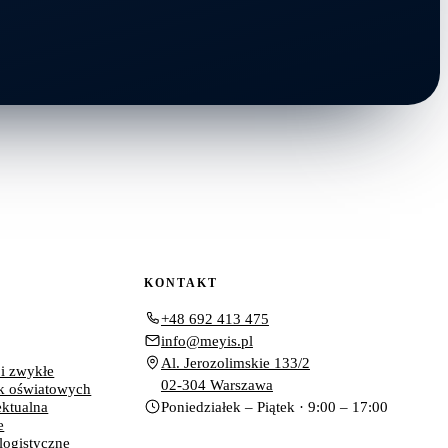
KONTAKT
+48 692 413 475
info@meyis.pl
Al. Jerozolimskie 133/2
 i zwykłe
02-304 Warszawa
k oświatowych
ektualna
Poniedziałek – Piątek · 9:00 – 17:00
e
 logistyczne