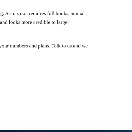
. A sp. z o.o. requires full books, annual
 and looks more credible to larger
s your numbers and plans.
Talk to us
and we