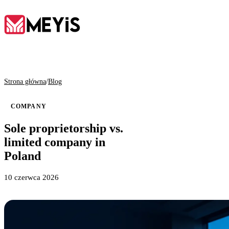
PL
Strona główna
/
Blog
Strona główna
COMPANY
01
Sole proprietorship vs.
limited company in
O nas
Poland
02
10 czerwca 2026
Usługi
03
Narzędzia