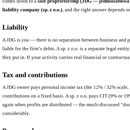
comes down to a
sole proprietorship (JDG — jednoosobowa 
liability company (sp. z o.o.)
, and the right answer depends o
Liability
A JDG is
you
— there is no separation between business and pe
liable for the firm’s debts. A sp. z o.o. is a separate legal enti
they put in. If your activity carries real financial or contractua
Tax and contributions
A JDG owner pays personal income tax (the 12% / 32% scale, 1
contributions on a fixed basis. A sp. z o.o. pays CIT (9% or 1
again when profits are distributed — the much-discussed “dou
considerably.