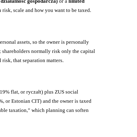
działalność gospodarcza)
or a
limited
n risk, scale and how you want to be taxed.
rsonal assets, so the owner is personally
ty; shareholders normally risk only the capital
l risk, that separation matters.
9% flat, or ryczałt) plus ZUS social
9%, or Estonian CIT) and the owner is taxed
ble taxation,” which planning can soften