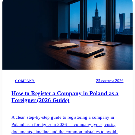
Blog
05
Saldeo
06
Kontakt
07
25 czerwca 2026
COMPANY
How to Register a Company in Poland as a
Foreigner (2026 Guide)
A clear, step-by-step guide to registering a company in
Poland as a foreigner in 2026 — company types, costs,
documents, timeline and the common mistakes to avoid.