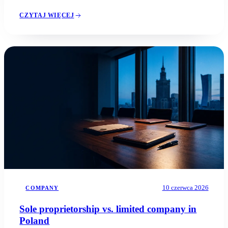
CZYTAJ WIĘCEJ
10 czerwca 2026
COMPANY
Sole proprietorship vs. limited company in
Poland