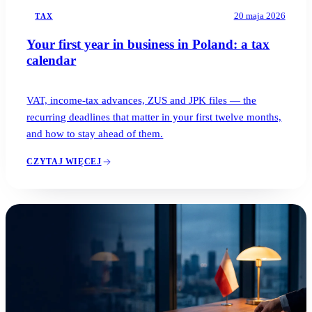
20 maja 2026
TAX
Your first year in business in Poland: a tax
calendar
VAT, income-tax advances, ZUS and JPK files — the
recurring deadlines that matter in your first twelve months,
and how to stay ahead of them.
CZYTAJ WIĘCEJ