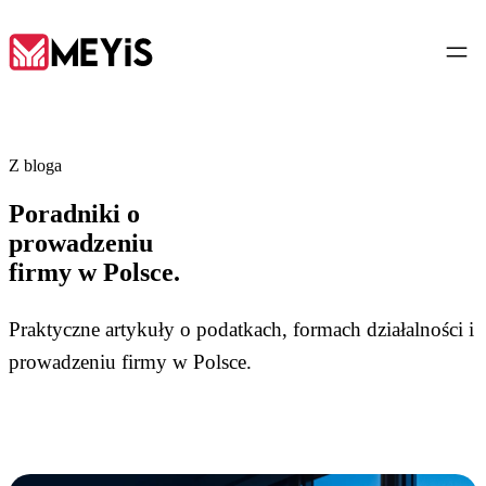
PL
Z bloga
Poradniki o
Strona główna
prowadzeniu
01
firmy w Polsce.
O nas
02
Praktyczne artykuły o podatkach, formach działalności i
prowadzeniu firmy w Polsce.
Usługi
03
Narzędzia
04