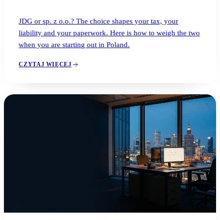
JDG or sp. z o.o.? The choice shapes your tax, your
liability and your paperwork. Here is how to weigh the two
when you are starting out in Poland.
CZYTAJ WIĘCEJ